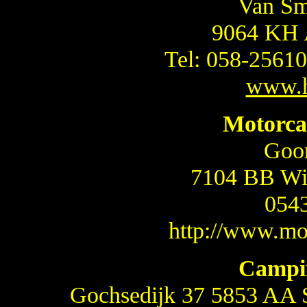
Van Sm
9064 K
Tel: 058-2561
www.h
Motorc
Goo
7104 BB Wi
054
http://www.m
Campi
Gochsedijk 37 5853 AA 