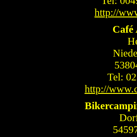
Tel: 00
http://ww
Café 
H
Niede
5380
Tel: 0
http://www.c
Bikercampi
Dorf
5459