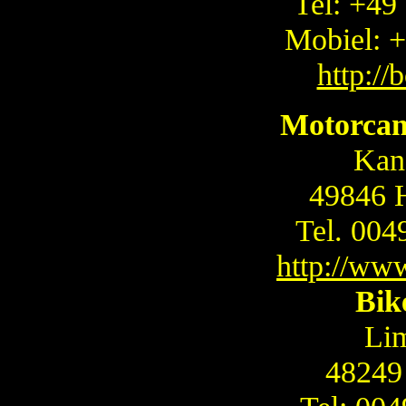
Tel: +49
Mobiel: +
http://
Motorcam
Kana
49846 
Tel. 00
http://ww
Bik
Li
48249