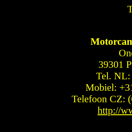
T
Motorcam
On
39301 P
Tel. NL:
Mobiel: +3
Telefoon CZ: 
http://w