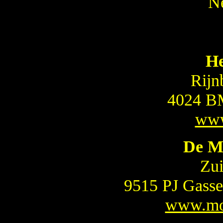
N
He
Rijn
4024 BM
www
De M
Zui
9515 PJ Gasse
www.mot