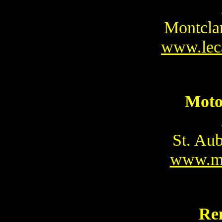
Montcla
www.lec
Moto
St. Aub
www.m
Re