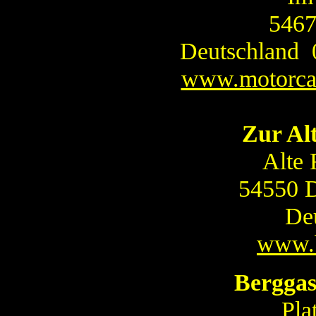
5467
Deutschland 
www.motorcam
Zur Al
Alte 
54550 
De
www.b
Berggas
Pla