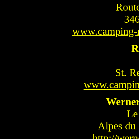
Route
346
www.camping-r
R
St. R
www.campin
Werner
Le
Alpes du
http://wer