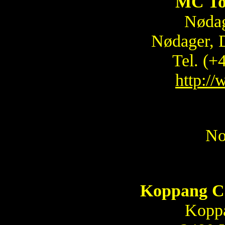
MC To
Nødag
Nødager, 
Tel. (+
http:/
No
Koppang C
Koppa