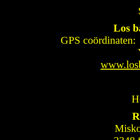
Los b
GPS coördinaten
www.losb
H
R
Misko