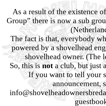
As a result of the existence 
Group” there is now a sub grou
(Netherlan
The fact is that, everybody w
powered by a shovelhead engi
shovelhead owner. (The l
So, this is
not
a club, but just 
If you want to tell your
announcement, se
info@shovelheadownersbreda.n
guestboo