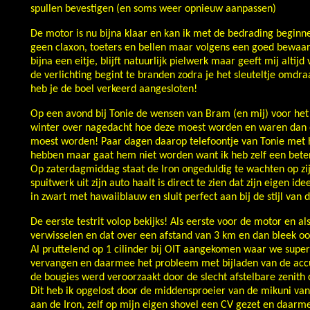
spullen bevestigen (en soms weer opnieuw aanpassen)
De motor is nu bijna klaar en kan ik met de bedrading beginne
geen claxon, toeters en bellen maar volgens een goed bewaa
bijna een eitje, blijft natuurlijk pielwerk maar geeft mij altij
de verlichting begint te branden zodra je het sleuteltje omdra
heb je de boel verkeerd aangesloten!
Op een avond bij Tonie de wensen van Bram (en mij) voor het
winter over nagedacht hoe deze moest worden en waren dan 
moest worden! Paar dagen daarop telefoontje van Tonie met he
hebben maar gaat hem niet worden want ik heb zelf een beter
Op zaterdagmiddag staat de Iron ongeduldig te wachten op z
spuitwerk uit zijn auto haalt is direct te zien dat zijn eigen id
in zwart met hawaiiblauw en sluit perfect aan bij de stijl van
De eerste testrit volop bekijks! Als eerste voor de motor en a
verwisselen en dat over een afstand van 3 km en dan bleek oo
Al pruttelend op 1 cilinder bij OIT aangekomen waar we supe
vervangen en daarmee het probleem met bijladen van de accu
de bougies werd veroorzaakt door de slecht afstelbare zenith 
Dit heb ik opgelost door de middensproeier van de mikuni van
aan de Iron, zelf op mijn eigen shovel een CV gezet en daarme