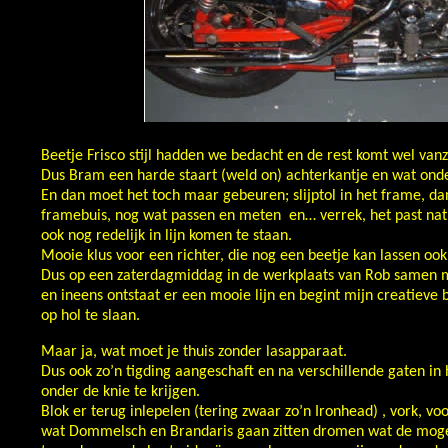
Beetje Frisco stijl hadden we bedacht en de rest komt wel van
Dus Bram een harde staart (weld on) achterkantje en wat onder
En dan moet het toch maar gebeuren; slijptol in het frame, d
framebuis, nog wat passen en meten en… verrek, het past nat
ook nog redelijk in lijn komen te staan.
Mooie klus voor een richter, die nog een beetje kan lassen ook
Dus op een zaterdagmiddag in de werkplaats van Rob samen m
en ineens ontstaat er een mooie lijn en begint mijn creatieve b
op hol te slaan.
Maar ja, wat moet je thuis zonder lasapparaat.
Dus ook zo’n tigding aangeschaft en na verschillende gaten in
onder de knie te krijgen.
Blok er terug inlepelen (tering zwaar zo’n Ironhead) , vork, 
wat Dommelsch en Brandaris gaan zitten dromen wat de mogelij