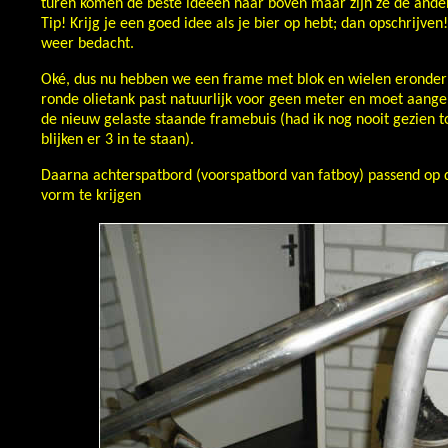
turen komen de beste ideeën naar boven maar zijn ze de and
Tip! Krijg je een goed idee als je bier op hebt; dan opschrijve
weer bedacht.
Oké, dus nu hebben we een frame met blok en wielen eronder
ronde olietank past natuurlijk voor geen meter en moet aange
de nieuw gelaste staande framebuis (had ik nog nooit gezien 
blijken er 3 in te staan).
Daarna achterspatbord (voorspatbord van fatboy) passend op
vorm te krijgen